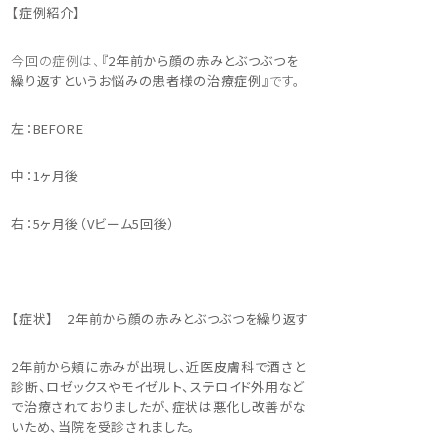
【症例紹介】
今回の症例は、
『2年前から顔の
赤みとぶつぶつを
繰り返すというお悩みの患者様の治療症例』
です。
左：BEFORE
中：1ヶ月後
右：5ヶ月後（Vビーム5回後）
【症状】 2
年前から顔の赤みとぶつぶつを繰り返す
2年前から頬に赤みが出現し、近医皮膚科で酒さと
診断、ロゼックスやモイゼルト、ステロイド外用など
で治療されておりましたが、症状は悪化し改善がな
いため、当院を受診されました。