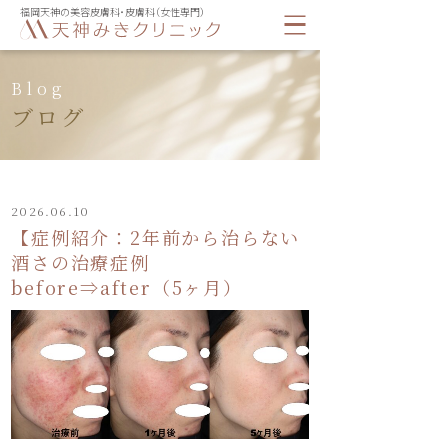
福岡天神の美容皮膚科・皮膚科（女性専門）
Blog
ブログ
2026.06.10
【症例紹介：2年前から治らない
酒さの治療症例
before⇒after（5ヶ月）