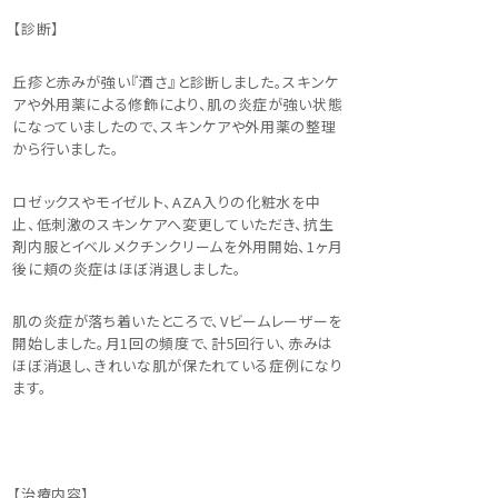
【診断】
丘疹と赤みが強い『酒さ』と診断しました。スキンケ
アや外用薬による修飾により、肌の炎症が強い状態
になっていましたので、スキンケアや外用薬の整理
から行いました。
ロゼックスやモイゼルト、AZA入りの化粧水を中
止、低刺激のスキンケアへ変更していただき、抗生
剤内服とイベルメクチンクリームを外用開始、1ヶ月
後に頬の炎症はほぼ消退しました。
肌の炎症が落ち着いたところで、Vビームレーザーを
開始しました。月1回の頻度で、計5回行い、赤みは
ほぼ消退し、きれいな肌が保たれている症例になり
ます。
【治療内容】